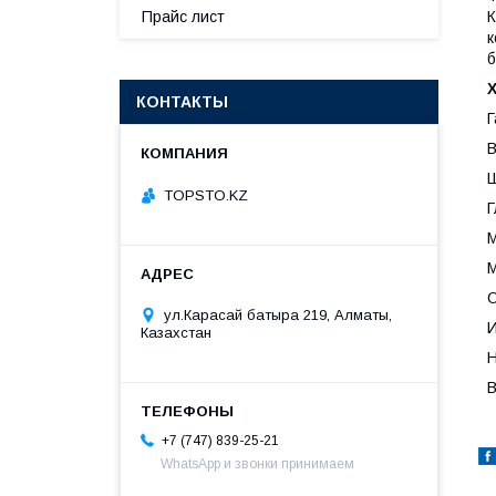
К
Прайс лист
к
б
Х
КОНТАКТЫ
Г
В
Ш
TOPSTO.KZ
Г
М
М
О
ул.Карасай батыра 219, Алматы,
И
Казахстан
Н
В
+7 (747) 839-25-21
WhatsApp и звонки принимаем