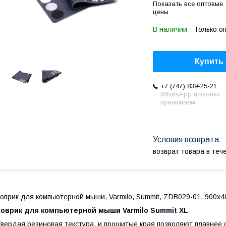
Показать все оптовые
цены
В наличии
Только о
Купить
+7 (747) 839-25-21
WhatsApp и звонки
принимаем
возврат товара в те
оврик для компьютерной мыши, Varmilo, Summit, ZDB029-01, 900х40
Коврик для компьютерной мыши
Varmilo
Summit
XL
вердая резиновая текстура, и прошитые края позволяют плавнее