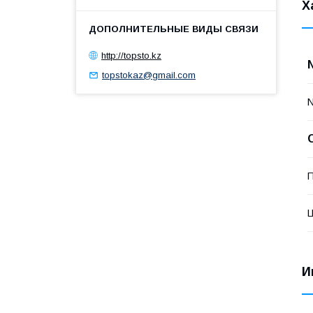
Х
http://topsto.kz
topstokaz@gmail.com
П
И