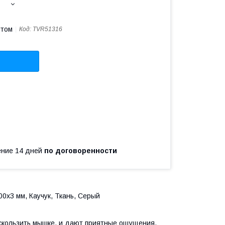
птом
Код:
TVR51316
чение 14 дней
по договоренности
0х3 мм, Каучук, Ткань, Серый
 скользить мышке, и дают приятные ощущения.