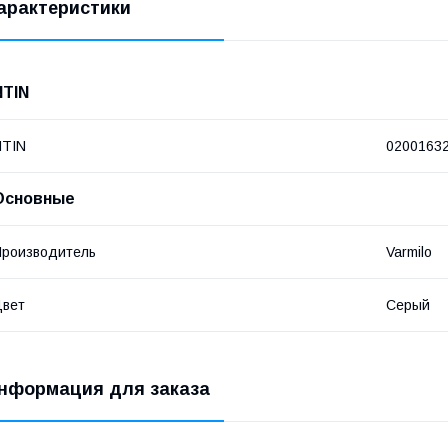
арактеристики
NTIN
NTIN
0200163
Основные
роизводитель
Varmilo
Цвет
Серый
нформация для заказа