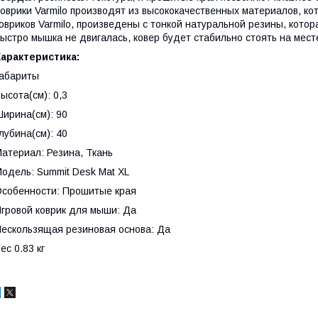
оврики Varmilo производят из высококачественных материалов, ко
овриков Varmilo, произведены с тонкой натуральной резины, кото
ыстро мышка не двигалась, ковер будет стабильно стоять на мест
арактеристика:
абариты
ысота(см): 0,3
ирина(см): 90
лубина(см): 40
атериал: Резина, Ткань
одель: Summit Desk Mat XL
собенности: Прошитые края
гровой коврик для мыши: Да
ескользящая резиновая основа: Да
ес 0.83 кг