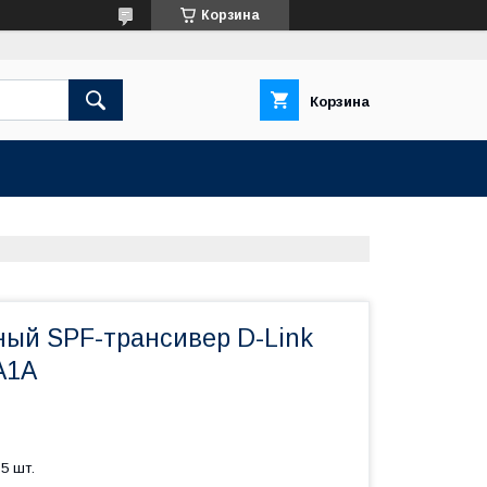
Корзина
Корзина
й SPF-трансивер D-Link
A1A
5 шт.