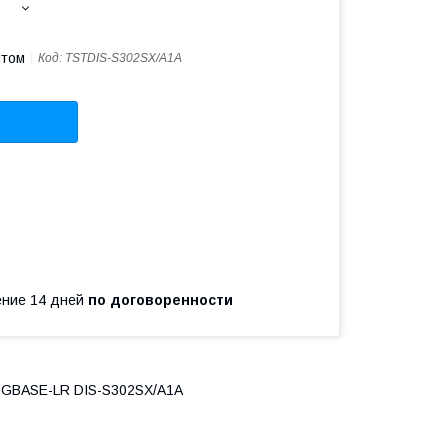
птом
Код:
TSTDIS-S302SX/A1A
чение 14 дней
по договоренности
10GBASE-LR DIS-S302SX/A1A