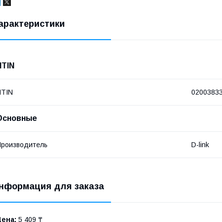
арактеристики
NTIN
NTIN
0200383
Основные
роизводитель
D-link
нформация для заказа
Цена:
5 409 ₸