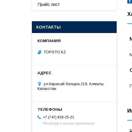
Прайс лист
Х
КОНТАКТЫ
TOPSTO.KZ
ул.Карасай батыра 219, Алматы,
П
Казахстан
И
+7 (747) 839-25-21
WhatsApp и звонки принимаем