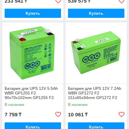
233 541
539 575
₸
₸
Купить
Купить
Батарея для UPS 12V 5.5Ah
Батарея для UPS 12V 7.2Ah
WBR GP1255 F2
WBR GP1272 F2
90x70x102mm GP1255 F2
151x65x94mm GP1272 F2
В наличии
В наличии
7 759
10 061
₸
₸
Купить
Купить