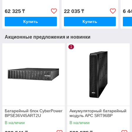
62 325
22 035
6 4
₸
₸
Купить
Купить
Акционные предложения и новинки
1
Батарейный блок CyberPower
Аккумуляторный батарейный
BPSE36V45ART2U
модуль APC SRT96BP
В наличии
В наличии