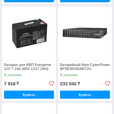
Батарея для ИБП Energenie
Батарейный блок CyberPower
12V 7.2Ah (BAT-12V7.2AH)
BPSE36V45ART2U
В наличии
В наличии
7 916
233 542
₸
₸
Купить
Купить