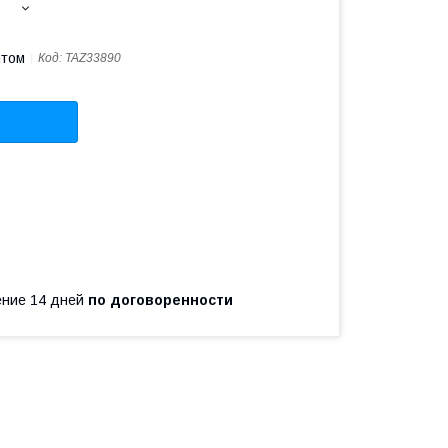
птом
Код:
TAZ33890
чение 14 дней
по договоренности