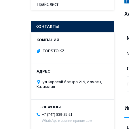
Прайс лист
Х
КОНТАКТЫ
TOPSTO.KZ
ул.Карасай батыра 219, Алматы,
П
Казахстан
И
+7 (747) 839-25-21
WhatsApp и звонки принимаем