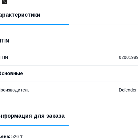
арактеристики
NTIN
NTIN
0200198
Основные
роизводитель
Defender
нформация для заказа
Цена:
526 ₸