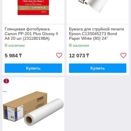
Глянцевая фотобумага
Бумага для струйной печати
Canon PP-201 Plus Glossy II
Epson C13S045273 Bond
A4 20 шт (2311B019BA)
Paper White (80) 24"
В наличии
В наличии
5 984
12 073
₸
₸
Купить
Купить
1