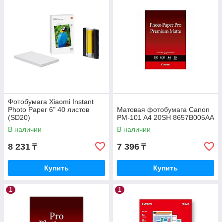
Фотобумага Xiaomi Instant
Photo Paper 6" 40 листов
Матовая фотобумага Canon
(SD20)
PM-101 A4 20SH 8657B005AA
В наличии
В наличии
8 231
7 396
₸
₸
Купить
Купить
1
1