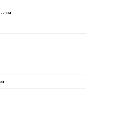
122904
ра