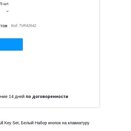
5 шт.
птом
Код:
TVR42642
чение 14 дней
по договоренности
l Key Set, Белый Набор кнопок на клавиатуру