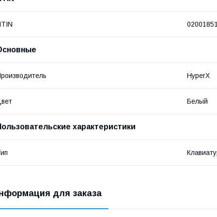
NTIN
0200185
Основные
роизводитель
HyperX
Цвет
Белый
Пользовательские характеристики
ип
Клавиату
нформация для заказа