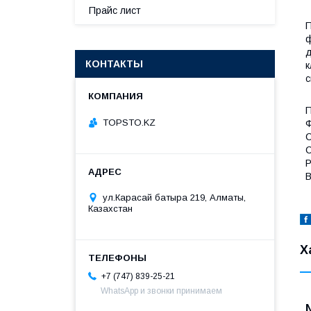
Прайс лист
П
ф
д
КОНТАКТЫ
к
с
П
TOPSTO.KZ
Ф
С
C
Р
В
ул.Карасай батыра 219, Алматы,
Казахстан
Х
+7 (747) 839-25-21
WhatsApp и звонки принимаем