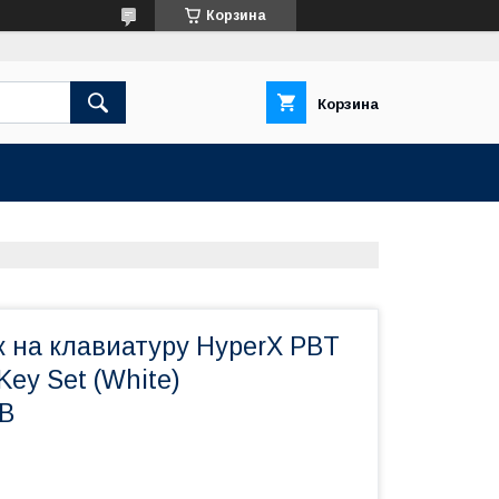
Корзина
Корзина
к на клавиатуру HyperX PBT
Key Set (White)
B