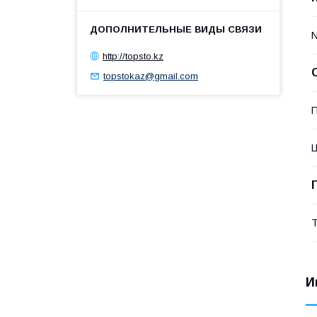
http://topsto.kz
topstokaz@gmail.com
П
Т
И