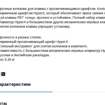
рочные колпачки для клавиш с просвечивающимся шрифтом. Колп
ирменным шрифтом HyperX, который обеспечивает яркое сияние п
ля клавиш PBT толще, прочнее и устойчивее. Полный набор клав
лавиатур HyperX и большинством других механических игровых кл
нятия колпачков клавиш упрощает установку.
рочность в разных стилях.
ирменный просвечивающий шрифт HyperX.
тильный инструмент для снятия колпачков в комплекте.
овместимость с большинством механических игровых клавиатур Hy
усская и Английская раскладка.
ес 0.30 кг
арактеристики
NTIN