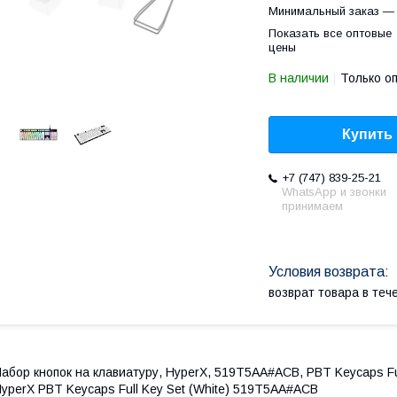
Минимальный заказ — 
Показать все оптовые
цены
В наличии
Только о
Купить
+7 (747) 839-25-21
WhatsApp и звонки
принимаем
возврат товара в те
абор кнопок на клавиатуру, HyperX, 519T5AA#ACB, PBT Keycaps Ful
yperX PBT Keycaps Full Key Set (White) 519T5AA#ACB