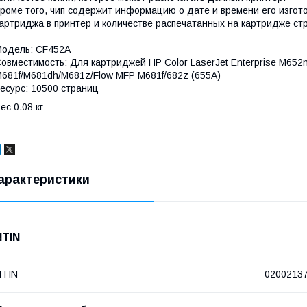
роме того, чип содержит информацию о дате и времени его изгото
артриджа в принтер и количестве распечатанных на картридже ст
одель: CF452A
овместимость: Для картриджей HP Color LaserJet Enterprise M65
681f/M681dh/M681z/Flow MFP M681f/682z (655A)
есурс: 10500 страниц
ес 0.08 кг
арактеристики
NTIN
NTIN
0200213