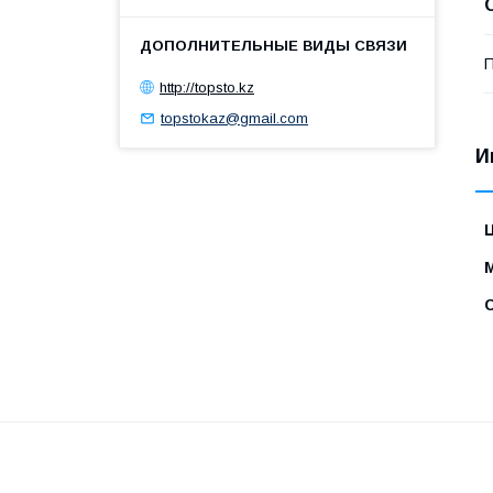
П
http://topsto.kz
topstokaz@gmail.com
И