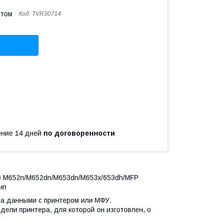
птом
Код:
TVR30714
чение 14 дней
по договоренности
rise M652n/M652dn/M653dn/M653x/653dh/MFP
ип
на данными с принтером или МФУ.
дели принтера, для которой он изготовлен, о