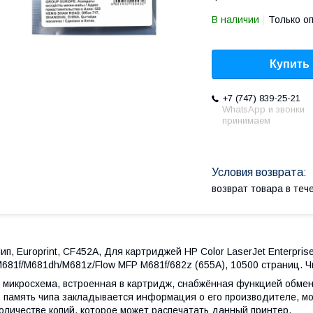
В наличии
Только о
Купить
+7 (747) 839-25-21
WhatsApp и звонки
принимаем
возврат товара в те
ип, Europrint, CF452A, Для картриджей HP Color LaserJet Enterp
681f/M681dh/M681z/Flow MFP M681f/682z (655A), 10500 страниц. Ч
 микросхема, встроенная в картридж, снабжённая функцией обме
 память чипа закладывается информация о его производителе, мо
оличестве копий, которое может распечатать данный принтер.