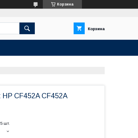
Корзина
Корзина
nt HP CF452A CF452A
5 шт.