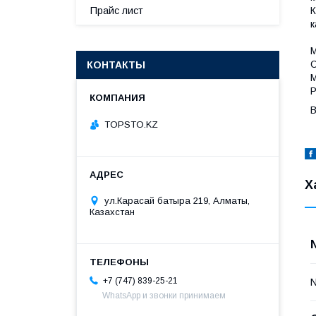
К
Прайс лист
к
М
С
КОНТАКТЫ
M
Р
В
TOPSTO.KZ
Х
ул.Карасай батыра 219, Алматы,
Казахстан
+7 (747) 839-25-21
WhatsApp и звонки принимаем