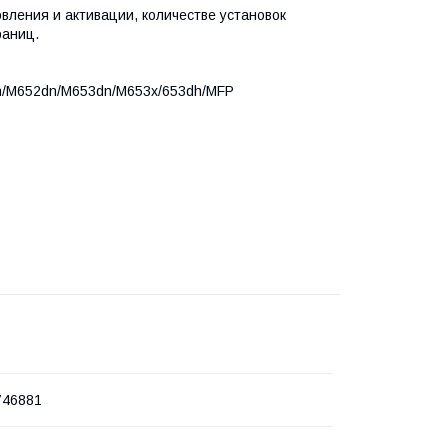
вления и активации, количестве установок
раниц.
2n/M652dn/M653dn/M653x/653dh/MFP
746881