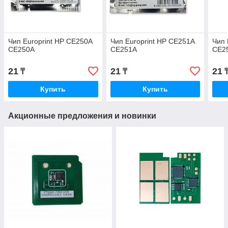
Чип Europrint HP CE250A
Чип Europrint HP CE251A
Чип 
CE250A
CE251A
CE2
21
21
21
₸
₸
Купить
Купить
Акционные предложения и новинки