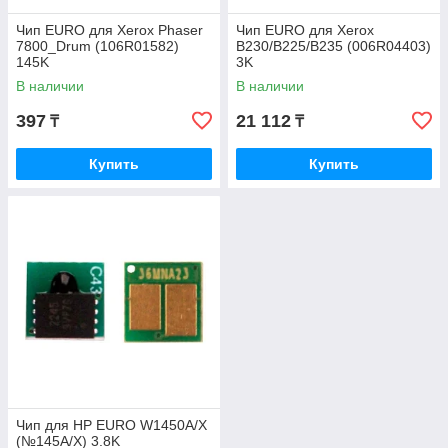
Чип EURO для Xerox Phaser
Чип EURO для Xerox
7800_Drum (106R01582)
B230/B225/B235 (006R04403)
145K
3K
В наличии
В наличии
397
21 112
₸
₸
Купить
Купить
Чип для HP EURO W1450A/X
(№145A/X) 3.8K