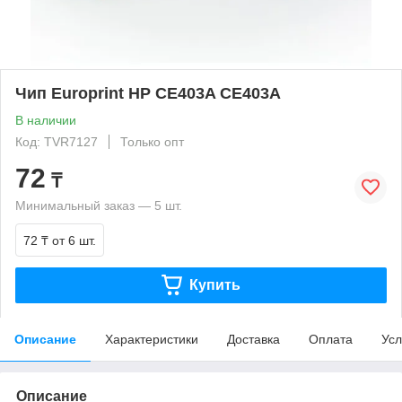
Чип Europrint HP CE403A CE403A
В наличии
Код: TVR7127
Только опт
72
₸
Минимальный заказ — 5 шт.
72 ₸
от 6 шт.
Купить
Описание
Характеристики
Доставка
Оплата
Усл
Описание