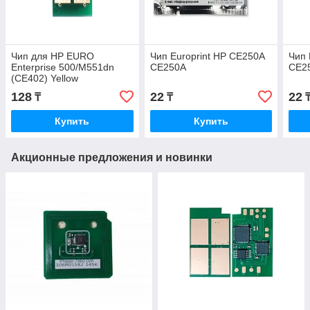
Чип для HP EURO
Чип Europrint HP CE250A
Чип 
Enterprise 500/M551dn
CE250A
CE2
(CE402) Yellow
128
22
22
₸
₸
Купить
Купить
Акционные предложения и новинки