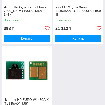
Чип EURO для Xerox Phaser
Чип EURO для Xerox
7800_Drum (106R01582)
B230/B225/B235 (006R04403)
145K
3K
В наличии
В наличии
398
21 113
₸
₸
Купить
Купить
Чип для HP EURO W1450A/X
(№145A/X) 3.8K