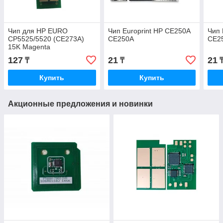
Чип для HP EURO
Чип Europrint HP CE250A
Чип 
CP5525/5520 (CE273A)
CE250A
CE2
15K Magenta
127
21
21
₸
₸
Купить
Купить
Акционные предложения и новинки