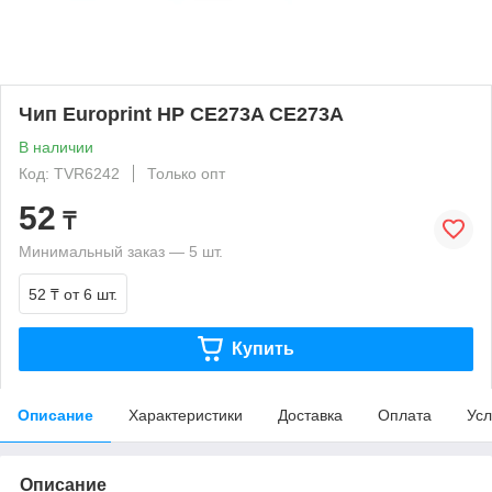
Чип Europrint HP CE273A CE273A
В наличии
Код: TVR6242
Только опт
52
₸
Минимальный заказ — 5 шт.
52 ₸
от 6 шт.
Купить
Описание
Характеристики
Доставка
Оплата
Усл
Описание