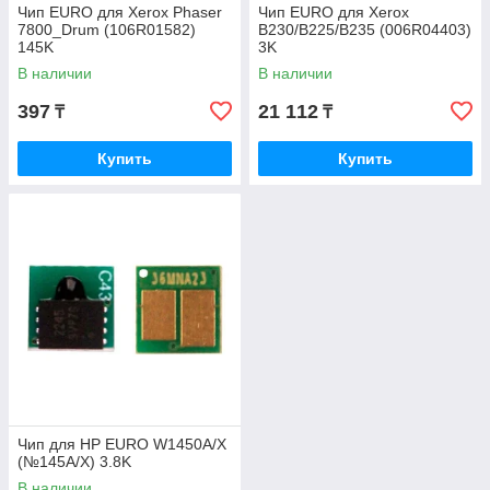
Чип EURO для Xerox Phaser
Чип EURO для Xerox
7800_Drum (106R01582)
B230/B225/B235 (006R04403)
145K
3K
В наличии
В наличии
397
21 112
₸
₸
Купить
Купить
Чип для HP EURO W1450A/X
(№145A/X) 3.8K
В наличии