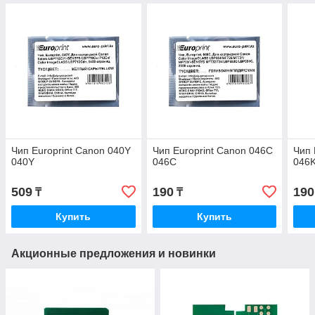
Чип Europrint Canon 040Y
Чип Europrint Canon 046C
Чип 
040Y
046C
046
509
190
190
₸
₸
Купить
Купить
Акционные предложения и новинки