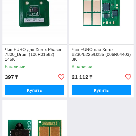
Чип EURO для Xerox Phaser
Чип EURO для Xerox
7800_Drum (106R01582)
B230/B225/B235 (006R04403)
145K
3K
В наличии
В наличии
397
21 112
₸
₸
Купить
Купить