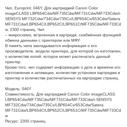
Чип, Europrint, 046Y, Для картриджей Canon Color
imageCLASS LBP654Cdw/MF735Cdw/MF731Cdw/MF733Cdw/i-
SENSYS MF732Cdw/734Cdw/735Cx/LBP654Cx/653Cdw/Satera
MF731Cdw/LBP654C/LBP652C/LBP651C/MF735Cdw/MF733Cd
w, 2300 страниц. Чип
– микросхема, встроенная в картридж, снабжённая функцией
обмена данными с принтером или МФУ.
В память чипа закладывается информация о его
производителе, модели принтера, для которой он изготовлен,
о количестве копий, которое может распечатать данный
принтер.
Кроме того, чип содержит информацию о дате и времени его
изготовления и активации, количестве установок картриджа в
принтер и количестве распечатанных на картридже страниц.
Модель: 046Y
Совместимость: Для картриджей Canon Color imageCLASS
LBP654Cdw/MF735Cdw/MF731Cdw/MF733Cdw/i-SENSYS
MF732Cdw/734Cdw/735Cx/LBP654Cx/653Cdw/Satera
MF731Cdw/LBP654C/LBP652C/LBP651C/MF735Cdw/MF733Cd
w
Ресурс: 2300 страниц