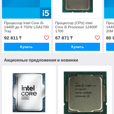
Процессор Intel Core i5-
Процессор (CPU) Intel
Проц
14400 до 4.7GHz LGA1700
Core i5 Processor 12400F
1440
Tray
1700
20M
(CM8071504821112SRN46)
(CM
92 811
67 871
80 
₸
₸
Купить
Купить
Акционные предложения и новинки