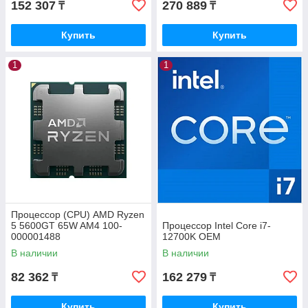
152 307
270 889
₸
₸
Купить
Купить
1
1
Процессор (CPU) AMD Ryzen
5 5600GT 65W AM4 100-
Процессор Intel Core i7-
000001488
12700K OEM
В наличии
В наличии
82 362
162 279
₸
₸
Купить
Купить