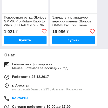
Поворотная ручка Glorious
Запчасть к клавиатуре
GMMK Pro Rotary Knob E-
верхняя панель Glorious
White (GLO-ACC-P75-RK-
GMMK Pro Top Frame
EW)
Navy Blue (GLO-ACC-P75-
1 021
19 986
₸
₸
TF-NB)
Купить
Купить
О нас
Рейтинг не сформирован
Менее 5 отзывов за последний год
Работает с 25.12.2017
г. Алматы
ул.Карасай батыра 219 , Алматы, Казахстан
Контакты
Сегодня работает с 10:00 до 17:00