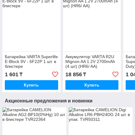
Батарейка VARTA Superlife
Аккумулятор VARTA R2U
Бат
E-Block 9V - 6F22P 1 шт. в
Mignon AA 1.2V 2700mAh
Supe
блистере
(4 шт) (HR6/ AA)
Duty
плен
1 601
18 856
1 0
₸
₸
Купить
Купить
Акционные предложения и новинки