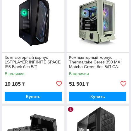
Компьютерный корпус
Компьютерный корпус
1STPLAYER INFINITE SPACE
Thermaltake Ceres 350 MX
IS6 Black без Б/П
Matcha Green без Б/П CA-
1Z3-00MEWN-00
В наличии
В наличии
19 185
51 501
₸
₸
Купить
Купить
1