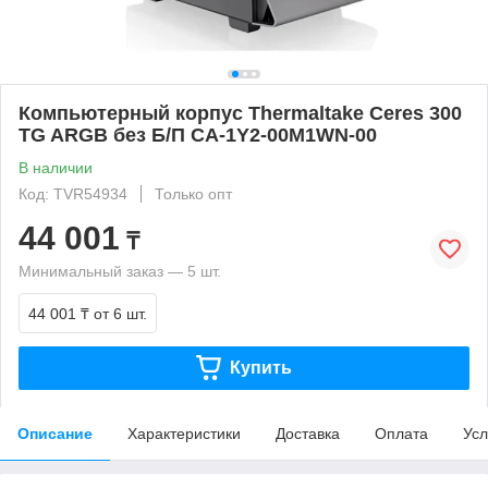
Компьютерный корпус Thermaltake Ceres 300
TG ARGB без Б/П CA-1Y2-00M1WN-00
В наличии
Код: TVR54934
Только опт
44 001
₸
Минимальный заказ — 5 шт.
44 001 ₸
от 6 шт.
Купить
Описание
Характеристики
Доставка
Оплата
Усл