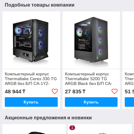
Подобные товары компании
Компьютерный корпус
Компьютерный корпус
Ком
Thermaltake Ceres 330 TG
Thermaltake S200 TG
Ther
ARGB без Б/П CA-1Y2-
ARGB Black без Б/П CA-
ARGB
00M1WN-01
1X2-00M1WN-00
Б/П
48 944
27 835
51 
₸
₸
Купить
Купить
Акционные предложения и новинки
1