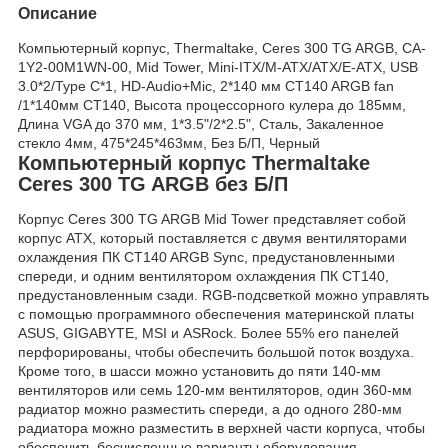
Описание
Компьютерный корпус, Thermaltake, Ceres 300 TG ARGB, CA-
1Y2-00M1WN-00, Mid Tower, Mini-ITX/M-ATX/ATX/E-ATX, USB
3.0*2/Type C*1, HD-Audio+Mic, 2*140 мм CT140 ARGB fan
/1*140мм CT140, Высота процессорного кулера до 185мм,
Длина VGA до 370 мм, 1*3.5"/2*2.5", Сталь, Закаленное
стекло 4мм, 475*245*463мм, Без Б/П, Черный
Компьютерный корпус Thermaltake
Ceres 300 TG ARGB без Б/П
Корпус Ceres 300 TG ARGB Mid Tower представляет собой
корпус ATX, который поставляется с двумя вентиляторами
охлаждения ПК CT140 ARGB Sync, предустановленными
спереди, и одним вентилятором охлаждения ПК CT140,
предустановленным сзади. RGB-подсветкой можно управлять
с помощью программного обеспечения материнской платы
ASUS, GIGABYTE, MSI и ASRock. Более 55% его панелей
перфорированы, чтобы обеспечить большой поток воздуха.
Кроме того, в шасси можно установить до пяти 140-мм
вентиляторов или семь 120-мм вентиляторов, один 360-мм
радиатор можно разместить спереди, а до одного 280-мм
радиатора можно разместить в верхней части корпуса, чтобы
обеспечить бесчисленные варианты оборудования