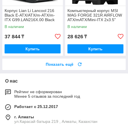
Корпус Lian Li Lancool 216
Компьютерный корпус MSI
Black E-ATX/ATX/m-ATX/m-
MAG FORGE 321R AIRFLOW
ITX G99.LAN216X.00 Black
ATX/mATX/Mini-ITX 2x3.5"
3x2.5" 1xUSB-С 2xUSB-A
В наличии
В наличии
37 844
28 626
₸
₸
Купить
Купить
Показать ещё
О нас
Рейтинг не сформирован
Менее 5 отзывов за последний год
Работает с 25.12.2017
г. Алматы
ул.Карасай батыра 219 , Алматы, Казахстан