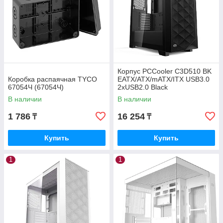
Корпус PCCooler C3D510 BK
Коробка распаячная TYCO
EATX/ATX/mATX/ITX USB3.0
67054Ч (67054Ч)
2xUSB2.0 Black
В наличии
В наличии
1 786
16 254
₸
₸
Купить
Купить
1
1