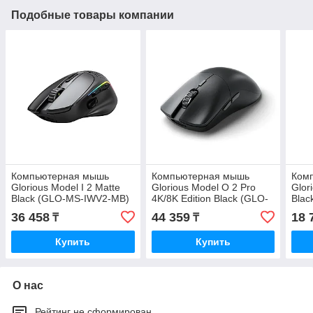
Подобные товары компании
Компьютерная мышь
Компьютерная мышь
Ком
Glorious Model I 2 Matte
Glorious Model O 2 Pro
Glor
Black (GLO-MS-IWV2-MB)
4K/8K Edition Black (GLO-
Bla
MS-POWV2-4K8K-B)
36 458
44 359
18 
₸
₸
Купить
Купить
О нас
Рейтинг не сформирован