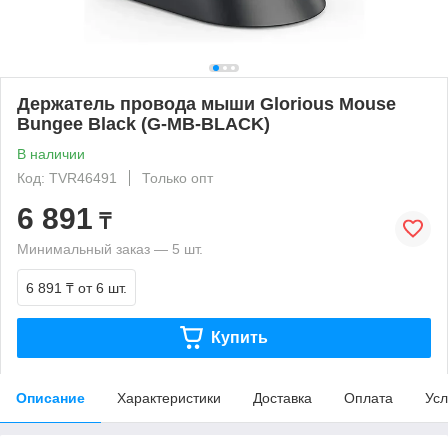
Держатель провода мыши Glorious Mouse
Bungee Black (G-MB-BLACK)
В наличии
Код: TVR46491
Только опт
6 891
₸
Минимальный заказ — 5 шт.
6 891 ₸
от 6 шт.
Купить
Описание
Характеристики
Доставка
Оплата
Усл