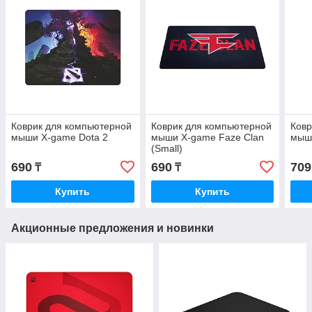
Коврик для компьютерной
Коврик для компьютерной
Ковр
мыши X-game Dota 2
мыши X-game Faze Clan
мыши
(Small)
690
690
709
₸
₸
Купить
Купить
Акционные предложения и новинки