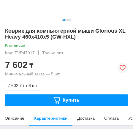
Коврик для компьютерной мыши Glorious XL
Heavy 460x410x5 (GW-HXL)
В наличии
Код: TVR47017
Только опт
7 602
₸
Минимальный заказ — 5 шт.
7 602 ₸
от 6 шт.
Купить
Описание
Характеристики
Доставка
Оплата
Ус