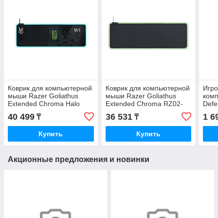
Коврик для компьютерной
Коврик для компьютерной
Игро
мыши Razer Goliathus
мыши Razer Goliathus
ком
Extended Chroma Halo
Extended Chroma RZ02-
Defe
Infinite RZ02-02500600-
02500300-R3M1
400
40 499
36 531
1 6
₸
₸
R3M1
ткан
Купить
Купить
Акционные предложения и новинки