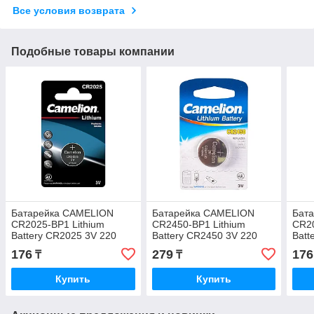
Все условия возврата
Подобные товары компании
Батарейка CAMELION
Батарейка CAMELION
Бат
CR2025-BP1 Lithium
CR2450-BP1 Lithium
CR20
Battery CR2025 3V 220
Battery CR2450 3V 220
Batt
mAh 1 шт.
mAh 1 шт.
mAh 
176
279
176
₸
₸
Купить
Купить