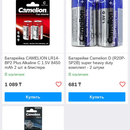
Батарейка CAMELION LR14-
Батарейки Camelion D (R20P-
BP2 Plus Alkaline C 1.5V 8450
SP2B) super heavy duty
mAh 2 шт. в блистере
комплект - 2 штуки
В наличии
В наличии
1 089
681
₸
₸
Купить
Купить