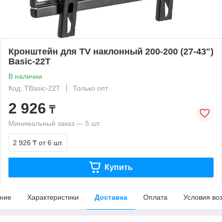
Кронштейн для TV наклонный 200-200 (27-43")
Basic-22T
В наличии
Код: TBasic-22T
Только опт
2 926
₸
Минимальный заказ — 5 шт.
2 926 ₸
от 6 шт.
Купить
ние
Характеристики
Доставка
Оплата
Условия во