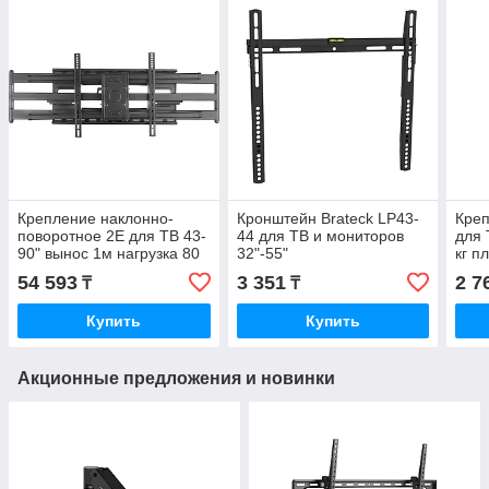
Крепление наклонно-
Кронштейн Brateck LP43-
Креп
поворотное 2E для ТВ 43-
44 для ТВ и мониторов
для 
90" вынос 1м нагрузка 80
32"-55"
кг п
кг пластик сталь чёрный
2E2
54 593
3 351
2 7
₸
₸
Купить
Купить
Акционные предложения и новинки