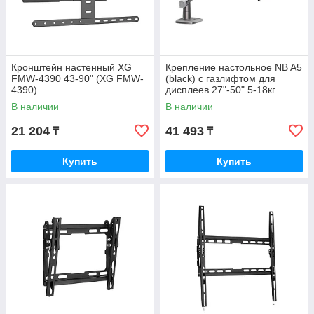
Кронштейн настенный XG
Крепление настольное NB A5
FMW-4390 43-90" (XG FMW-
(black) с газлифтом для
4390)
дисплеев 27"-50" 5-18кг
VESA: 75-100 черное
В наличии
В наличии
21 204
41 493
₸
₸
Купить
Купить