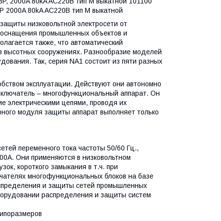
P, 2000A 80kA AC220B тип М выкатной 101100
 2000A 80kA AC220B тип М выкатной
защиты низковольтной электросети от
я оснащения промышленных объектов и
олагается также, что автоматический
 в высотных сооружениях. Разнообразие моделей
ования. Так, серия NA1 состоит из пяти разных
бством эксплуатации. Действуют они автономно
выключатель – многофункциональный аппарат. Он
е электрическими цепями, проводя их
рного модуля защиты аппарат выполняет только
тей переменного тока частоты 50/60 Гц.,
00А. Они применяются в низковольтном
ок, короткого замыкания в т.ч. при
чателях многофункциональных блоков на базе
спределения и защиты сетей промышленных
борудовании распределения и защиты систем
типоразмеров