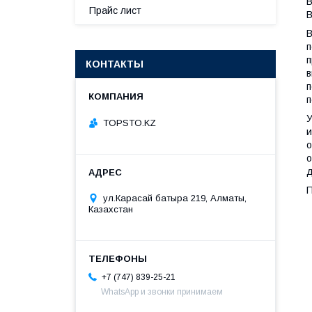
В
Прайс лист
В
В
п
п
КОНТАКТЫ
в
п
п
У
TOPSTO.KZ
и
о
о
д
ул.Карасай батыра 219, Алматы,
Казахстан
+7 (747) 839-25-21
WhatsApp и звонки принимаем