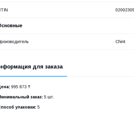
NTIN
0200230
Основные
роизводитель
Chint
нформация для заказа
Цена:
995 873 ₸
Минимальный заказ:
5 шт.
Способ упаковки:
5