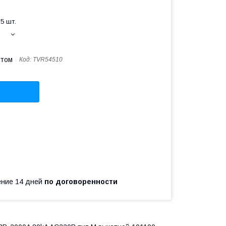
5 шт.
птом
Код:
TVR54510
чение 14 дней
по договоренности