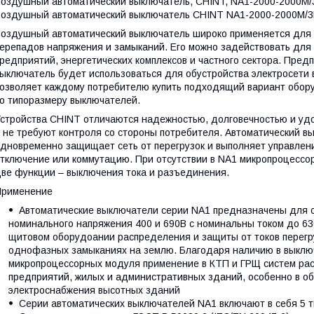
оздушный автоматический выключатель, CHINT, NA1-2000-2000M/3
оздушный автоматический выключатель CHINT NA1-2000-2000M/3P
оздушный автоматический выключатель широко применяется для 
ерепадов напряжения и замыканий. Его можно задействовать дл
редприятий, энергетических комплексов и частного сектора. Предп
ыключатель будет использоваться для обустройства электросети
озволяет каждому потребителю купить подходящий вариант оборуд
о типоразмеру выключателей.
стройства CHINT отличаются надежностью, долговечностью и удо
 не требуют контроля со стороны потребителя. Автоматический 
дновременно защищает сеть от перегрузок и выполняет управлени
тключение или коммутацию. При отсутствии в NA1 микропроцессо
ве функции – выключения тока и разъединения.
Применение
Автоматические выключатели серии NA1 предназначены для се
номинального напряжения 400 и 690В с номинальны током до 63
щитовом оборудоании распределения и защиты от токов перегруз
однофазных замыканиях на землю. Благодаря наличию в выклю
микропроцессорных модуля применение в КТП и ГРЩ систем ра
предприятий, жилых и административных зданий, особенно в о
электроснабжения высотных зданий
Серии автоматических выключателей NA1 включают в себя 5 