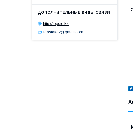
У
http://topsto.kz
topstokaz@gmail.com
Х