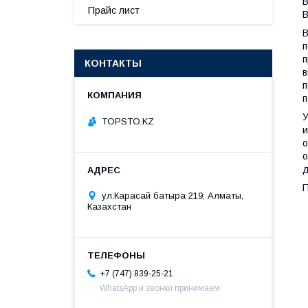
В
Прайс лист
В
В
п
п
КОНТАКТЫ
в
п
п
У
TOPSTO.KZ
и
о
о
д
ул.Карасай батыра 219, Алматы,
Казахстан
+7 (747) 839-25-21
WhatsApp и звонки принимаем