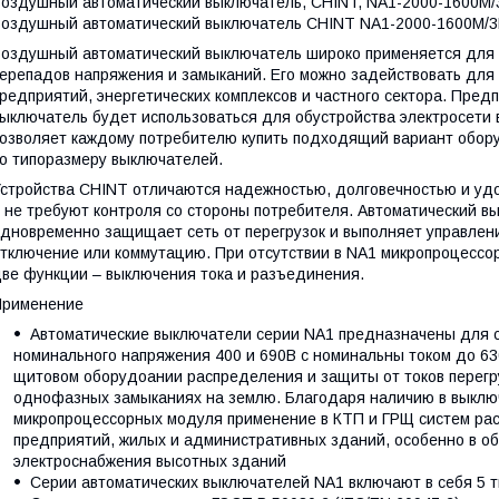
оздушный автоматический выключатель, CHINT, NA1-2000-1600M/3
оздушный автоматический выключатель CHINT NA1-2000-1600M/3P
оздушный автоматический выключатель широко применяется для 
ерепадов напряжения и замыканий. Его можно задействовать дл
редприятий, энергетических комплексов и частного сектора. Предп
ыключатель будет использоваться для обустройства электросети
озволяет каждому потребителю купить подходящий вариант оборуд
о типоразмеру выключателей.
стройства CHINT отличаются надежностью, долговечностью и удо
 не требуют контроля со стороны потребителя. Автоматический 
дновременно защищает сеть от перегрузок и выполняет управлени
тключение или коммутацию. При отсутствии в NA1 микропроцессо
ве функции – выключения тока и разъединения.
Применение
Автоматические выключатели серии NA1 предназначены для се
номинального напряжения 400 и 690В с номинальны током до 63
щитовом оборудоании распределения и защиты от токов перегруз
однофазных замыканиях на землю. Благодаря наличию в выклю
микропроцессорных модуля применение в КТП и ГРЩ систем ра
предприятий, жилых и административных зданий, особенно в о
электроснабжения высотных зданий
Серии автоматических выключателей NA1 включают в себя 5 