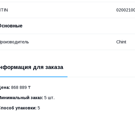
NTIN
0200210
Основные
роизводитель
Chint
нформация для заказа
Цена:
868 889 ₸
Минимальный заказ:
5 шт.
Способ упаковки:
5