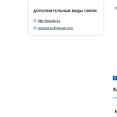
У
http://topsto.kz
topstokaz@gmail.com
Х