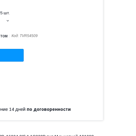
5 шт.
птом
Код:
TVR54509
чение 14 дней
по договоренности