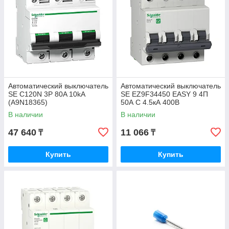
Автоматический выключатель
Автоматический выключатель
SE C120N 3P 80A 10kA
SE EZ9F34450 EASY 9 4П
(A9N18365)
50А С 4.5кА 400В
В наличии
В наличии
47 640
11 066
₸
₸
Купить
Купить