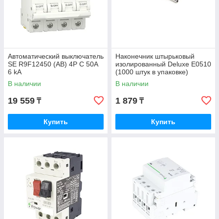
Автоматический выключатель
Наконечник штырьковый
SE R9F12450 (АВ) 4P С 50А
изолированный Deluxe Е0510
6 kA
(1000 штук в упаковке)
В наличии
В наличии
19 559
1 879
₸
₸
Купить
Купить