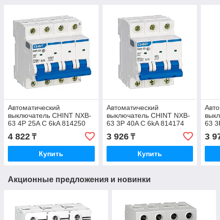
Автоматический
Автоматический
Авто
выключатель CHINT NXB-
выключатель CHINT NXB-
вык
63 4P 25A C 6kA 814250
63 3P 40A C 6kA 814174
63 3
4 822
3 926
3 9
₸
₸
Купить
Купить
Акционные предложения и новинки