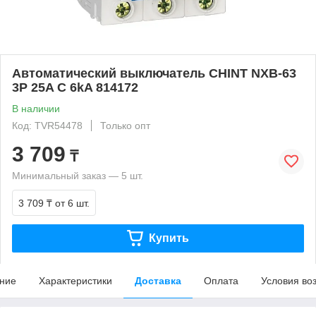
Автоматический выключатель CHINT NXB-63
3P 25A C 6kA 814172
В наличии
Код: TVR54478
Только опт
3 709
₸
Минимальный заказ — 5 шт.
3 709 ₸
от 6 шт.
Купить
ние
Характеристики
Доставка
Оплата
Условия во