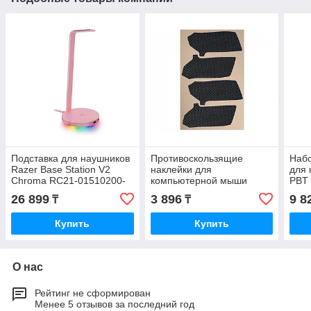
Подставка для наушников
Противоскользящие
Наб
Razer Base Station V2
наклейки для
для 
Chroma RC21-01510200-
компьютерной мыши
PBT 
R3M1
Razer Mouse Grip Tape
Quar
26 899
3 896
9 8
₸
₸
Viper/Viper Ultimate RC30-
014
02550200-R3M1
Купить
Купить
О нас
Рейтинг не сформирован
Менее 5 отзывов за последний год