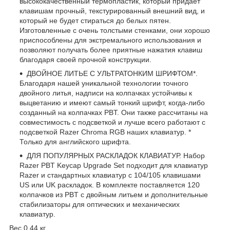
высококачественный термопластик, который придает
клавишам прочный, текстурированный внешний вид, и
который не будет стираться до белых пятен.
Изготовленные с очень толстыми стенками, они хорошо
приспособлены для экстремального использования и
позволяют получать более приятные нажатия клавиш
благодаря своей прочной конструкции.
ДВОЙНОЕ ЛИТЬЕ С УЛЬТРАТОНКИМ ШРИФТОМ*.
Благодаря нашей уникальной технологии точного
двойного литья, надписи на колпачках устойчивы к
выцветанию и имеют самый тонкий шрифт, когда-либо
созданный на колпачках PBT. Они также рассчитаны на
совместимость с подсветкой и лучше всего работают с
подсветкой Razer Chroma RGB наших клавиатур. *
Только для английского шрифта.
ДЛЯ ПОПУЛЯРНЫХ РАСКЛАДОК КЛАВИАТУР. Набор
Razer PBT Keycap Upgrade Set подходит для клавиатур
Razer и стандартных клавиатур с 104/105 клавишами
US или UK раскладок. В комплекте поставляется 120
колпачков из PBT с двойным литьем и дополнительные
стабилизаторы для оптических и механических
клавиатур.
Вес 0.44 кг