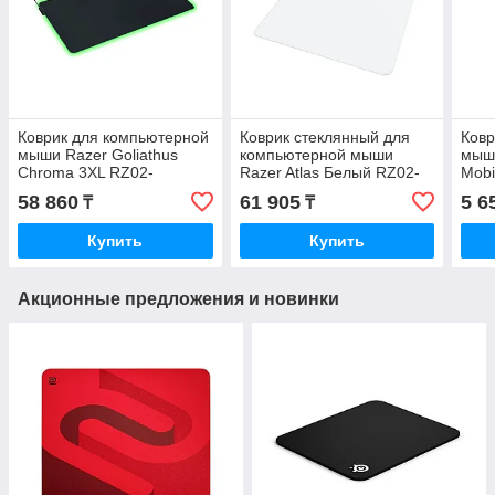
Коврик для компьютерной
Коврик стеклянный для
Ковр
мыши Razer Goliathus
компьютерной мыши
мыши
Chroma 3XL RZ02-
Razer Atlas Белый RZ02-
Mobi
02500700-R3M1
04890200-R3M1
018
58 860
61 905
5 6
₸
₸
Купить
Купить
Акционные предложения и новинки