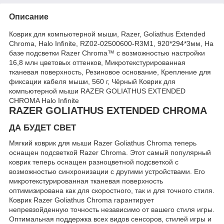
Описание
Коврик для компьютерной мыши, Razer, Goliathus Extended
Chroma, Halo Infinite, RZ02-02500600-R3M1, 920*294*3мм, На
базе подсветки Razer Chroma™ с возможностью настройки
16,8 млн цветовых оттенков, Микротекстурированная
тканевая поверхность, Резиновое основание, Крепление для
фиксации кабеля мыши, 560 г, Чёрный Коврик для
компьютерной мыши RAZER GOLIATHUS EXTENDED
CHROMA Halo Infinite
RAZER
GOLIATHUS EXTENDED CHROMA
ДА БУДЕТ СВЕТ
Мягкий коврик для мыши Razer Goliathus Chroma теперь
оснащен подсветкой Razer Chroma. Этот самый популярный
коврик теперь оснащен разноцветной подсветкой с
возможностью синхронизации с другими устройствами. Его
микротекстурированная тканевая поверхность
оптимизирована как для скоростного, так и для точного стиля.
Коврик Razer Goliathus Chroma гарантирует
непревзойденную точность независимо от вашего стиля игры.
Оптимальная поддержка всех видов сенсоров, стилей игры и