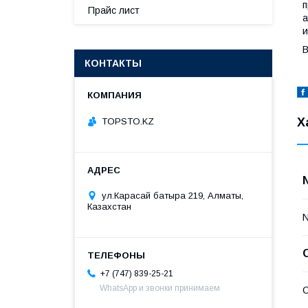
п
Прайс лист
а
и
В
КОНТАКТЫ
Х
TOPSTO.KZ
ул.Карасай батыра 219, Алматы,
Казахстан
+7 (747) 839-25-21
WhatsApp и звонки принимаем
С