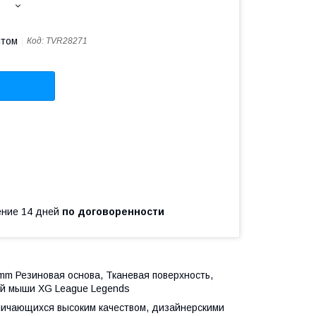
птом
Код:
TVR28271
чение 14 дней
по договоренности
mm Резиновая основа, Тканевая поверхность,
ой мыши XG League Legends
личающихся высоким качеством, дизайнерскими