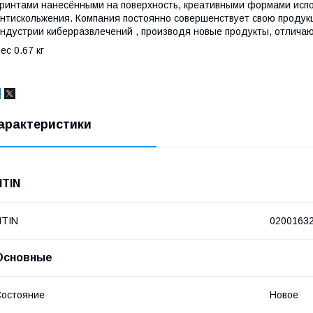
ринтами нанесёнными на поверхность, креативными формами испо
нтискольжения. Компания постоянно совершенствует свою продукц
ндустрии киберразвлечений , производя новые продукты, отлича
ес 0.67 кг
арактеристики
NTIN
NTIN
0200163
Основные
остояние
Новое