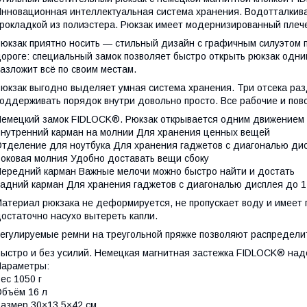
нновационная интеллектуальная система хранения. Водотталкиваю
рокладкой из полиэстера. Рюкзак имеет модернизированный плече
юкзак приятно носить — стильный дизайн с графичным силуэтом п
ороге: специальный замок позволяет быстро открыть рюкзак одн
азложит всё по своим местам.
юкзак выгодно выделяет умная система хранения. Три отсека ра
оддерживать порядок внутри довольно просто. Все рабочие и по
емецкий замок FIDLOCK®. Рюкзак открывается одним движением —
нутренний карман на молнии Для хранения ценных вещей
тделение для ноутбука Для хранения гаджетов с диагональю ди
оковая молния Удобно доставать вещи сбоку
ередний карман Важные мелочи можно быстро найти и достать
адний карман Для хранения гаджетов с диагональю дисплея до 
атериал рюкзака не деформируется, не пропускает воду и имеет
остаточно насухо вытереть капли.
егулируемые ремни на треугольной пряжке позволяют распределит
ыстро и без усилий. Немецкая магнитная застежка FIDLOCK® над
араметры:
ес 1050 г
бъём 16 л
азмер 30×13.5×42 см