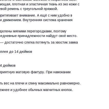
щая, плотная и эластичная ткань из эко кожи с
вой ремень с треугольной пряжкой.
ритягивает внимание. А ещё с ним удобно в
им движением. Внутренняя система хранения
зделены мягкими перегородками, поэтому
вседневные принадлежности найдут своё место.
 достаточно слегка потянуть за хвостик замка
сплея до 14 дюймов
14 дюймов
 приятную матовую фактуру. При намокании
ь вес на плечи и спину максимально равномерно.
ежнее и удобнее обычных магнитных кнопок.