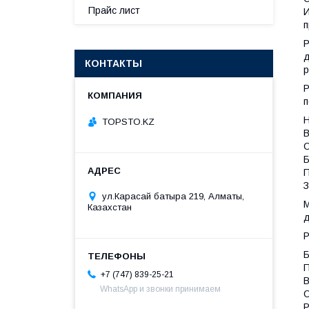
Прайс лист
И
п
Р
д
КОНТАКТЫ
р
Р
п
Н
TOPSTO.KZ
В
О
Б
П
З
ул.Карасай батыра 219, Алматы,
М
Казахстан
д
Р
Б
П
+7 (747) 839-25-21
В
WhatsApp и звонки принимаем
О
Р