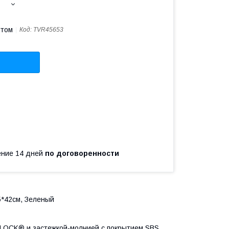
птом
Код:
TVR45653
чение 14 дней
по договоренности
5*42см, Зеленый
DLOCK® и застежкой-молнией с покрытием SBS.