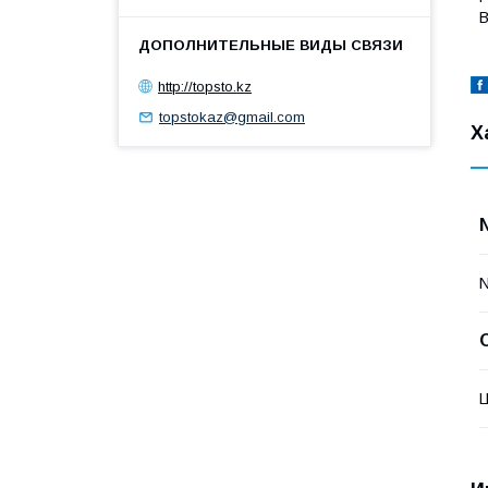
В
http://topsto.kz
topstokaz@gmail.com
Х