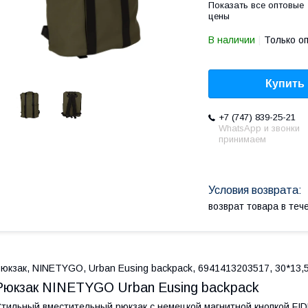
Показать все оптовые
цены
В наличии
Только о
Купить
+7 (747) 839-25-21
WhatsApp и звонки
принимаем
возврат товара в те
юкзак, NINETYGO, Urban Eusing backpack, 6941413203517, 30*13,
Рюкзак NINETYGO Urban Eusing backpack
тильный вместительный рюкзак с немецкой магнитной кнопкой FI