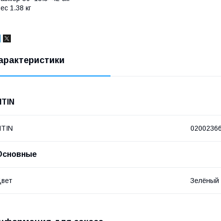
ес 1.38 кг
арактеристики
NTIN
NTIN
0200236
Основные
Цвет
Зелёный