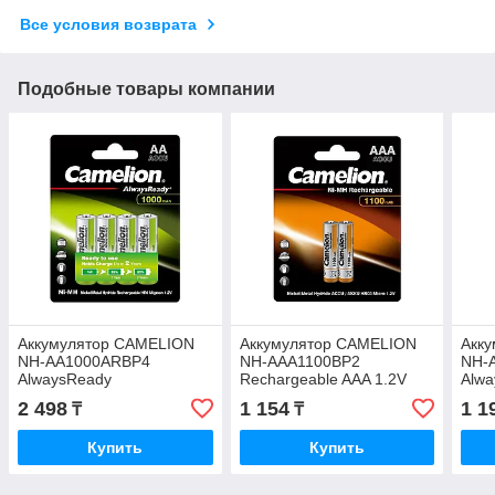
Все условия возврата
Подобные товары компании
Аккумулятор CAMELION
Аккумулятор CAMELION
Акк
NH-AA1000ARBP4
NH-AAА1100BP2
NH-
AlwaysReady
Rechargeable AAA 1.2V
Alwa
Rechargeable AA 1.2V
1100 mAh 2 шт. в блистере
Rech
2 498
1 154
1 1
₸
₸
1000 mAh 4 шт. в блистере
1100
Купить
Купить