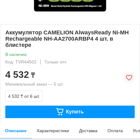
Аккумулятор CAMELION AlwaysReady Ni-MH
Rechargeable NH-AA2700ARBP4 4 шт. в
блистере
В наличии
Код: TVR44502
Только опт
4 532
₸
Минимальный заказ — 5 шт.
4 532 ₸
от 6 шт.
Купить
Описание
Характеристики
Доставка
Оплата
Усл