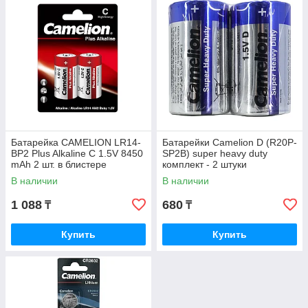
Батарейка CAMELION LR14-
Батарейки Camelion D (R20P-
BP2 Plus Alkaline C 1.5V 8450
SP2B) super heavy duty
mAh 2 шт. в блистере
комплект - 2 штуки
В наличии
В наличии
1 088
680
₸
₸
Купить
Купить