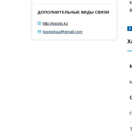
в
В
http://topsto.kz
topstokaz@gmail.com
Х
П
Т