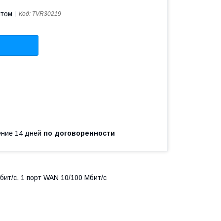
птом
Код:
TVR30219
чение 14 дней
по договоренности
бит/с, 1 порт WAN 10/100 Мбит/с