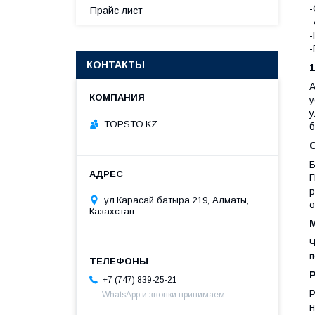
-
Прайс лист
-
-
-
КОНТАКТЫ
A
у
у
TOPSTO.KZ
б
Б
Г
р
ул.Карасай батыра 219, Алматы,
о
Казахстан
Ч
п
+7 (747) 839-25-21
Р
WhatsApp и звонки принимаем
н