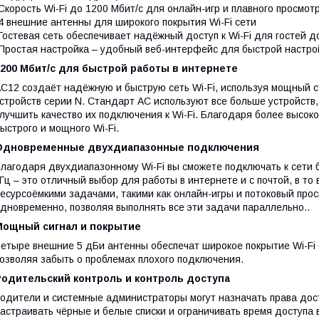
Скорость Wi-Fi до 1200 Мбит/с для онлайн-игр и плавного просмот
4 внешние антенны для широкого покрытия Wi-Fi сети
Гостевая сеть обеспечивает надёжный доступ к Wi-Fi для гостей 
Простая настройка – удобный веб-интерфейс для быстрой настр
1200 Мбит/с для быстрой работы в интернете
C12 создаёт надёжную и быструю сеть Wi-Fi, используя мощный с
стройств серии N. Стандарт AC используют все больше устройств
лучшить качество их подключения к Wi-Fi. Благодаря более высок
ыстрого и мощного Wi-Fi.
Одновременные двухдиапазонные подключения
лагодаря двухдиапазонному Wi-Fi вы сможете подключать к сети б
Гц – это отличный выбор для работы в интернете и с почтой, в то 
есурсоёмкими задачами, такими как онлайн-игры и потоковый пр
дновременно, позволяя выполнять все эти задачи параллельно..
Мощный сигнал и покрытие
етыре внешние 5 дБи антенны обеспечат широкое покрытие Wi-Fi 
озволяя забыть о проблемах плохого подключения.
Родительский контроль и контроль доступа
одители и системные администраторы могут назначать права дост
астраивать чёрные и белые списки и ограничивать время доступа 