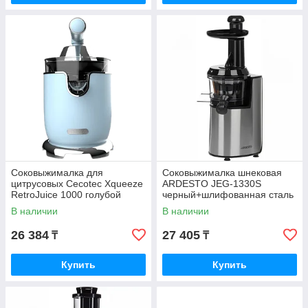
Соковыжималка для
Соковыжималка шнековая
цитрусовых Cecotec Xqueeze
ARDESTO JEG-1330S
RetroJuice 1000 голубой
черный+шлифованная сталь
(03487)
В наличии
В наличии
26 384
27 405
₸
₸
Купить
Купить