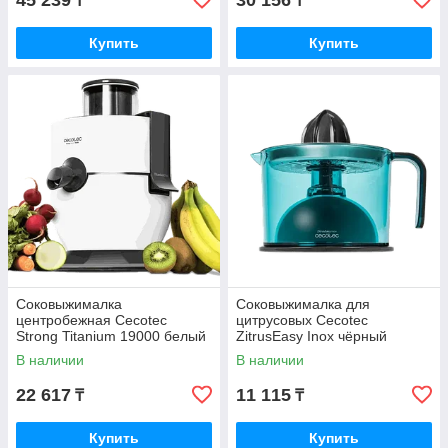
45 239
30 156
₸
₸
Купить
Купить
Соковыжималка
Соковыжималка для
центробежная Cecotec
цитрусовых Cecotec
Strong Titanium 19000 белый
ZitrusEasy Inox чёрный
(04080)
(04069)
В наличии
В наличии
22 617
11 115
₸
₸
Купить
Купить