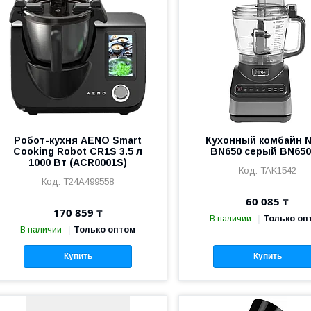
Робот-кухня AENO Smart
Кухонный комбайн N
Cooking Robot CR1S 3.5 л
BN650 серый BN65
1000 Вт (ACR0001S)
TAK1542
T24A499558
60 085 ₸
170 859 ₸
В наличии
Только оп
В наличии
Только оптом
Купить
Купить