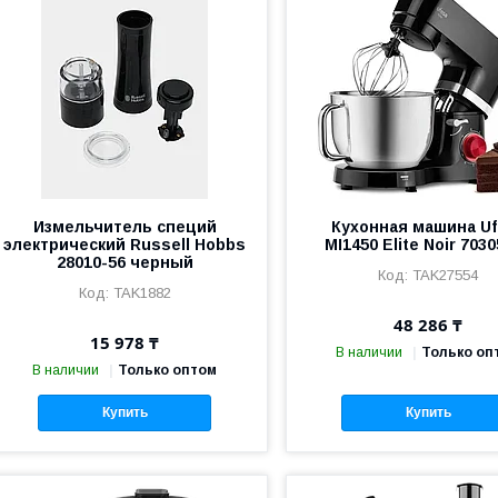
Измельчитель специй
Кухонная машина Uf
электрический Russell Hobbs
MI1450 Elite Noir 703
28010-56 черный
TAK27554
TAK1882
48 286 ₸
15 978 ₸
В наличии
Только оп
В наличии
Только оптом
Купить
Купить