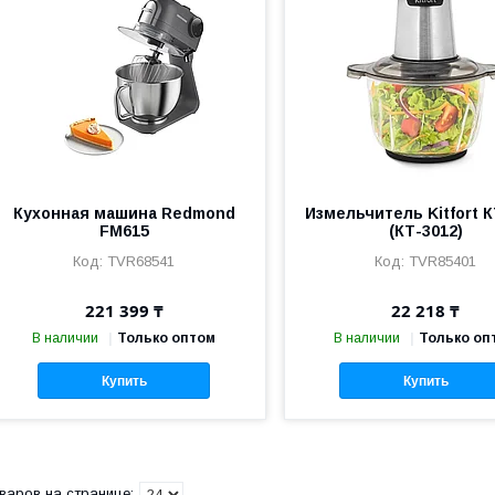
Кухонная машина Redmond
Измельчитель Kitfort К
FM615
(КТ-3012)
TVR68541
TVR85401
221 399 ₸
22 218 ₸
В наличии
Только оптом
В наличии
Только оп
Купить
Купить