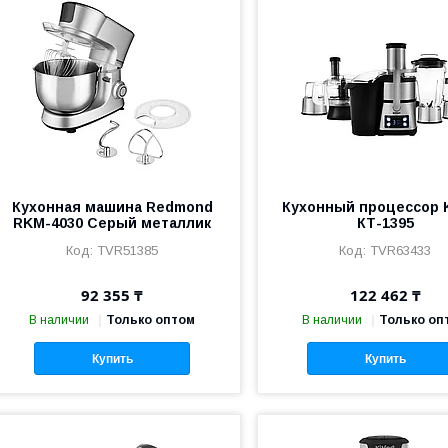
Кухонная машина Redmond
Кухонный процессор K
RKM-4030 Серый металлик
КТ-1395
TVR51385
TVR63433
92 355 ₸
122 462 ₸
В наличии
Только оптом
В наличии
Только оп
Купить
Купить