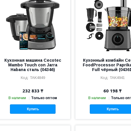
Кухонная машина Cecotec
Кухонный комбайн Ce
Mambo Touch con Jarra
FoodProcessor Paprik
Habana сталь (04346)
Full чёрный (0436
TAK4849
TAK4941
232 833 ₸
60 198 ₸
В наличии
Только оптом
В наличии
Только оп
Купить
Купить