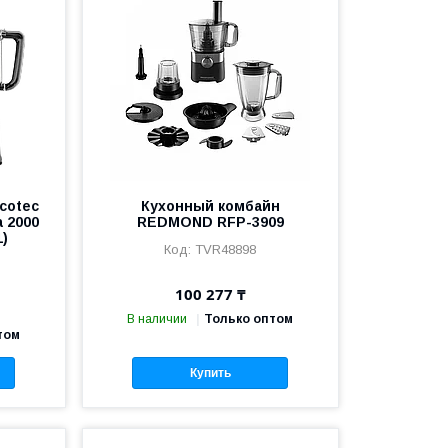
cotec
Кухонный комбайн
a 2000
REDMOND RFP-3909
1)
TVR48898
100 277 ₸
В наличии
Только оптом
том
Купить