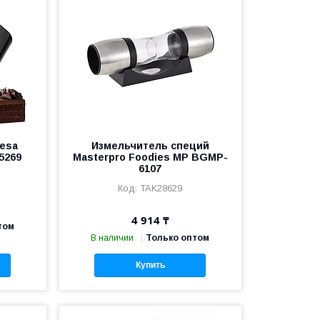
esa
Измельчитель специй
05269
Masterpro Foodies MP BGMP-
6107
TAK28629
4 914 ₸
том
В наличии
Только оптом
Купить