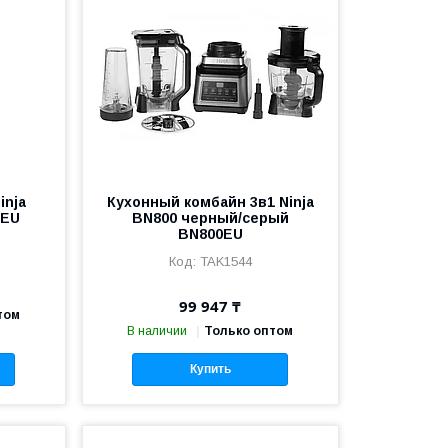
inja
Кухонный комбайн 3в1 Ninja
0EU
BN800 черный/серый
BN800EU
TAK1544
99 947 ₸
том
В наличии
Только оптом
Купить