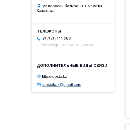
ул.Карасай батыра 219, Алматы,
Казахстан
+7 (747) 839-25-21
WhatsApp и звонки принимаем
http://topsto.kz
topstokaz@gmail.com