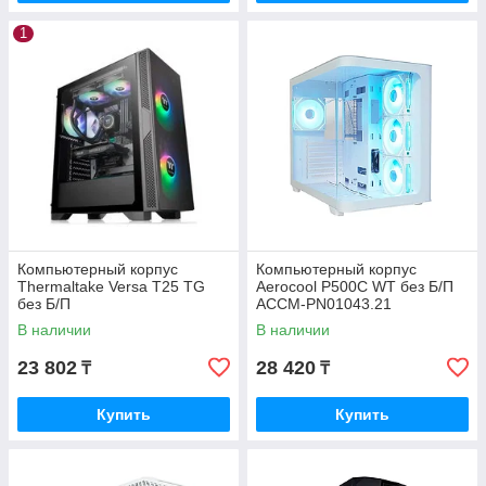
1
Компьютерный корпус
Компьютерный корпус
Thermaltake Versa T25 TG
Aerocool P500C WT без Б/П
без Б/П
ACCM-PN01043.21
В наличии
В наличии
23 802
28 420
₸
₸
Купить
Купить