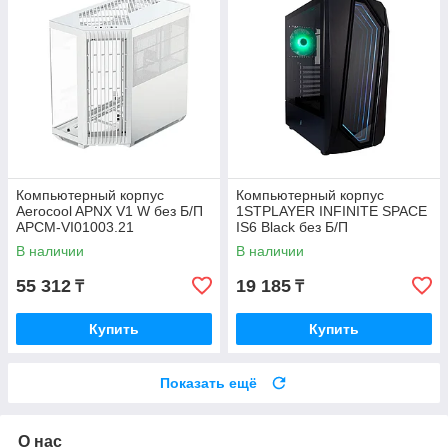
Компьютерный корпус
Компьютерный корпус
Aerocool APNX V1 W без Б/П
1STPLAYER INFINITE SPACE
APCM-VI01003.21
IS6 Black без Б/П
В наличии
В наличии
55 312
19 185
₸
₸
Купить
Купить
Показать ещё
О нас