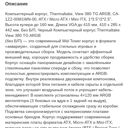
Описание
Компьютерный корпус, Thermaltake, View 380 TG ARGB, CA-
1Z2-00M1WN-00, ATX / Micro ATX / Mini ITX, 1*3.5"/2*2.5",
Высота кулера до 160 мм, Длина VGA до 415 мм, 410 x 285 x
442 мм, Без Б/П, Черный Компьютерный корпус Thermaltake
View 380 TG ARGB
(без Б/П) — это современный Mid Tower корпус в формате
«аквариум», созданный для стильных игровых и
производительных сборок. Модель сочетает эффектный
внешний вид, хорошую продуваемость и удобство сборки.
Корпус оснащён панорамным дизайном с закалёнными
стеклянными панелями спереди и сбоку, что позволяет
полностью демонстрировать комплектующие и ARGB-
подсветку. Внутри реализована двухкамерная компоновка,
благодаря которой блок питания и кабели скрыты в отдельной
зоне, что улучшает воздушный поток и упрощает кабель-
менеджмент. В комплекте установлены 4×120 мм ARGB
вентилятора (3 боковых на вдув и 1 задний на выдув),
обеспечивающие стабильное охлаждение сразу из коробки.
Подсветка синхронизируется с материнскими платами
основных брендов. Корпус поддерживает современные
материнские платы форматов ATX, Micro-ATX и Mini-ITX,
включая платы со скрытыми разъёмами (BTF / Project Zero /