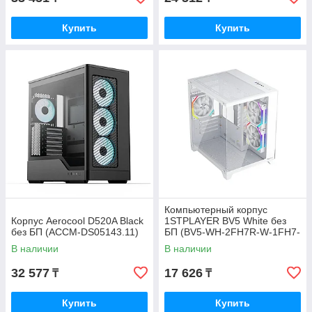
Купить
Купить
Компьютерный корпус
Корпус Aerocool D520A Black
1STPLAYER BV5 White без
без БП (ACCM-DS05143.11)
БП (BV5-WH-2FH7R-W-1FH7-
W)
В наличии
В наличии
32 577
17 626
₸
₸
Купить
Купить