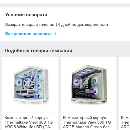
Условия возврата
Возврат товара в течение 14 дней по договоренности
Все условия возврата
Подобные товары компании
Компьютерный корпус
Компьютерный корпус
Ком
Thermaltake View 380 TG
Thermaltake View 380 TG
Ther
ARGB White без БП (CA-
ARGB Matcha Green без
ARGB