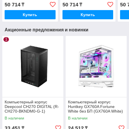
1Z2-00M6WN-00)
БП (CA-1Z2-00MEWN-00)
БП 
50 714
50 714
50 
₸
₸
Купить
Купить
Акционные предложения и новинки
1
Компьютерный корпус
Компьютерный корпус
Deepcool CH270 DIGITAL (R-
Huntkey GX760A Fortune
CH270-BKNDM0-G-1)
White без БП (GX760A White)
В наличии
В наличии
33 451
24 512
₸
₸